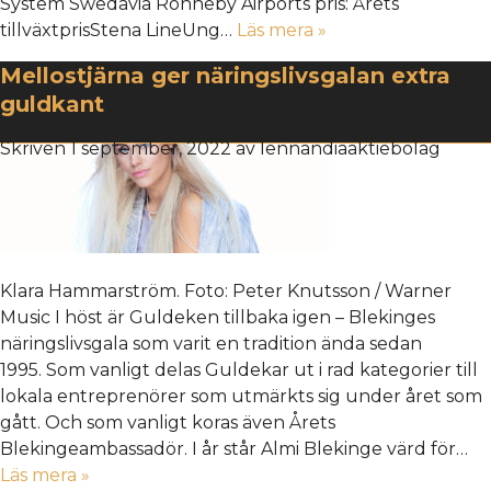
System Swedavia Ronneby Airports pris: Årets
tillväxtprisStena LineUng…
Läs mera »
Mellostjärna ger näringslivsgalan extra
guldkant
Skriven
1 september, 2022
av
lennandiaaktiebolag
Klara Hammarström. Foto: Peter Knutsson / Warner
Music I höst är Guldeken tillbaka igen – Blekinges
näringslivsgala som varit en tradition ända sedan
1995. Som vanligt delas Guldekar ut i rad kategorier till
lokala entreprenörer som utmärkts sig under året som
gått. Och som vanligt koras även Årets
Blekingeambassadör. I år står Almi Blekinge värd för…
Läs mera »