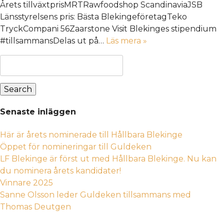
Årets tillväxtprisMRTRawfoodshop ScandinaviaJSB
Länsstyrelsens pris: Bästa BlekingeföretagTeko
TryckCompani 56Zaarstone Visit Blekinges stipendium
#tillsammansDelas ut på…
Läs mera »
Sök
efter:
Search
Senaste inläggen
Här är årets nominerade till Hållbara Blekinge
Öppet för nomineringar till Guldeken
LF Blekinge är först ut med Hållbara Blekinge. Nu kan
du nominera årets kandidater!
Vinnare 2025
Sanne Olsson leder Guldeken tillsammans med
Thomas Deutgen