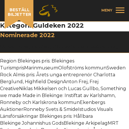
BESTÄLL
MENY
BILJETTER
Kategori:
Guldeken 2022
Nominerade 2022
Skriven
12 september, 2022
av
lennandiaaktiebolag
Region Blekinges pris: Blekinges
TurismprisMarinmuseumOlofströms kommunSweden
Rock Almis pris: Årets unga entreprenör Charlotta
Berglund, Highfield DesignAnton Frej, Frej
CreativeNiklas Mikkelsen och Lucas Gullbo, Something
we made Made in Blekinge: Instiftat av Karlshamn,
Ronneby och Karlskrona kommunEkenbergs
AuktionerRonneby Svets & SmideIstudios Visuals
Länsförsäkringar Blekinges pris: Hållbara
Blekinge Johannishus GodsBlekinge ArkipelagMRT