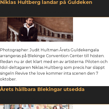
Niklas Hultberg landar på Guldeken
Skriven
11 maj, 2022
av
lennandiaaktiebolag
Photographer: Judit Hultman Årets Guldekengala
arrangeras på Blekinge Convention Center till hösten.
Redan nu är det klart med en av artisterna. Piloten och
Idol-deltagaren Niklas Hultberg som precis har släppt
singeln Revive the love kommer inta scenen den 7
oktober.
Årets hållbara Blekingar utsedda
Skriven
22 april, 2022
av
lennandiaaktiebolag