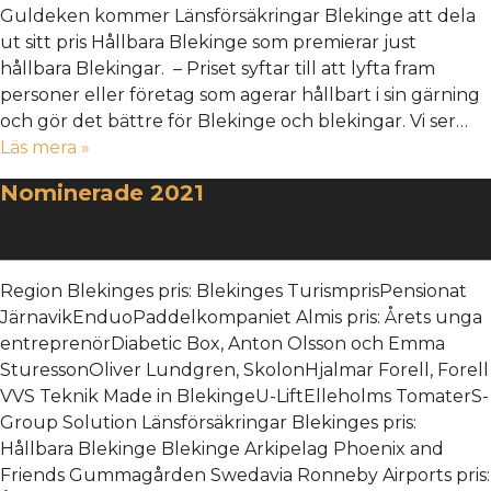
Guldeken kommer Länsförsäkringar Blekinge att dela
ut sitt pris Hållbara Blekinge som premierar just
hållbara Blekingar. – Priset syftar till att lyfta fram
personer eller företag som agerar hållbart i sin gärning
och gör det bättre för Blekinge och blekingar. Vi ser…
Läs mera »
Nominerade 2021
Skriven
15 september, 2021
av
lennandiaaktiebolag
Region Blekinges pris: Blekinges TurismprisPensionat
JärnavikEnduoPaddelkompaniet Almis pris: Årets unga
entreprenörDiabetic Box, Anton Olsson och Emma
SturessonOliver Lundgren, SkolonHjalmar Forell, Forell
VVS Teknik Made in BlekingeU-LiftElleholms TomaterS-
Group Solution Länsförsäkringar Blekinges pris:
Hållbara Blekinge Blekinge Arkipelag Phoenix and
Friends Gummagården Swedavia Ronneby Airports pris: