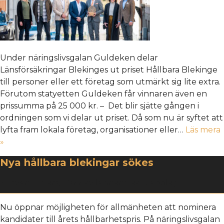
Under näringslivsgalan Guldeken delar
Länsförsäkringar Blekinges ut priset Hållbara Blekinge
till personer eller ett företag som utmärkt sig lite extra.
Förutom statyetten Guldeken får vinnaren även en
prissumma på 25 000 kr. – Det blir sjätte gången i
ordningen som vi delar ut priset. Då som nu är syftet att
lyfta fram lokala företag, organisationer eller…
Läs mera
»
Nya hållbara blekingar sökes
Skriven
2 mars, 2022
av
lennandiaaktiebolag
Nu öppnar möjligheten för allmänheten att nominera
kandidater till årets hållbarhetspris. På näringslivsgalan