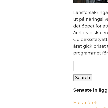
Länsförsäkringa
ut på näringsli
det öppet för at
året i rad ska 
Guldeksstatyett
året gick priset
programmet för 
Sök
efter:
Search
Senaste inläg
Här är årets