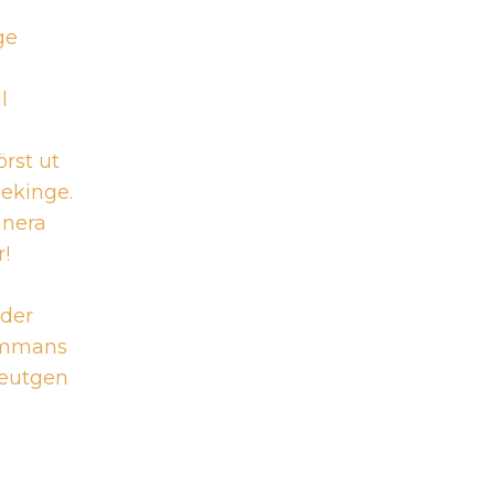
ge
l
örst ut
ekinge.
inera
r!
eder
ammans
eutgen