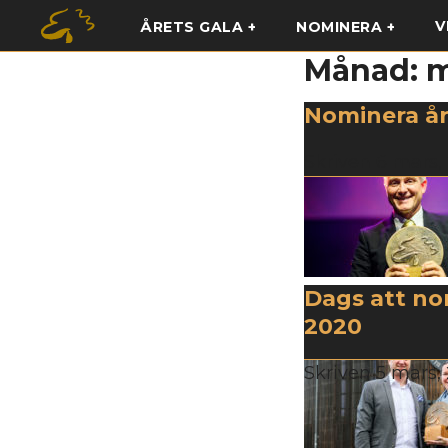
V
ÅRETS GALA
NOMINERA
Månad:
m
Nominera år
Skriven
6 mars,
Dags att nom
2020
Skriven
5 mars,