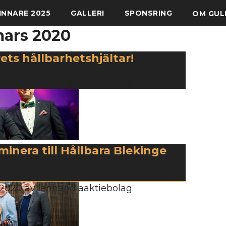
INNARE 2025
GALLERI
SPONSRING
OM GUL
ars 2020
ets hållbarhetshjältar!
 2020
av
lennandiaaktiebolag
inera till Hållbara Blekinge
 2020
av
lennandiaaktiebolag