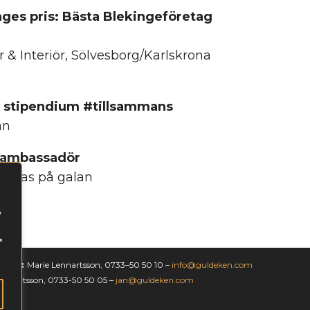
inges pris: Bästa Blekingeföretag
 & Interiör, Sölvesborg/Karlskrona
s stipendium #tillsammans
an
eambassadör
teras på galan
,
"
ågor:
Marie Lennartsson, 0733–50 50 10 –
info@guldeken.com
ennartsson, 0733-50 50 05 –
jan@guldeken.com
icy »