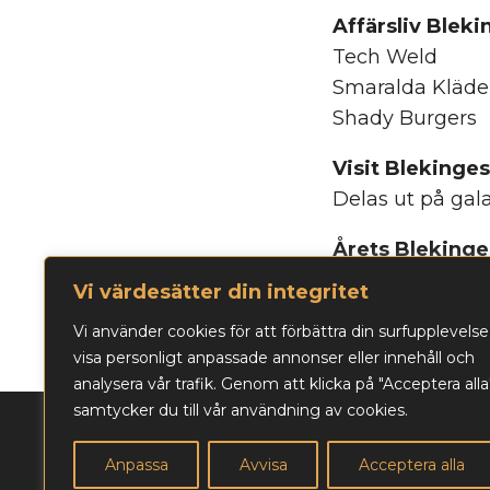
Affärsliv Blek
Tech Weld
Smaralda Kläder
Shady Burgers
Visit Blekinge
Delas ut på gal
Årets Bleking
Vinnaren presen
Vi värdesätter din integritet
Vi använder cookies för att förbättra din surfupplevelse
visa personligt anpassade annonser eller innehåll och
analysera vår trafik. Genom att klicka på "Acceptera alla
samtycker du till vår användning av cookies.
Biljettbokning och fr
Kontaktperson:
Jan L
Anpassa
Avvisa
Acceptera alla
Läs vår integritetspol