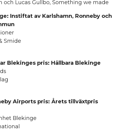
en och Lucas Gullbo, Something we made
ge: Instiftat av Karlshamn, Ronneby och
ommun
ioner
& Smide
ar Blekinges pris: Hållbara Blekinge
ods
lag
y Airports pris: Årets tillväxtpris
het Blekinge
ational