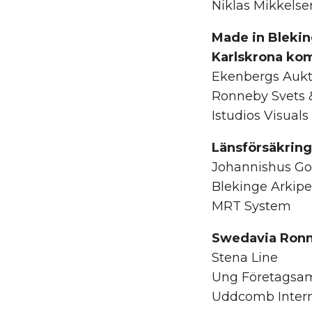
Niklas Mikkels
Made in Blekin
Karlskrona k
Ekenbergs Aukt
Ronneby Svets 
Istudios Visuals
Länsförsäkring
Johannishus G
Blekinge Arkipe
MRT System
Swedavia Ronneb
Stena Line
Ung Företagsam
Uddcomb Intern