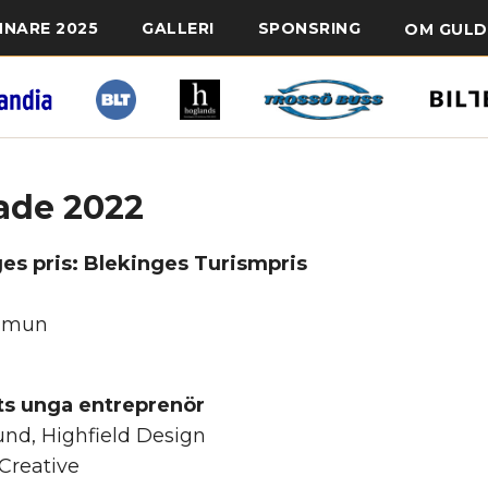
NNARE 2025
GALLERI
SPONSRING
OM GULD
ade 2022
es pris: Blekinges Turismpris
mmun
ets unga entreprenör
und, Highfield Design
 Creative