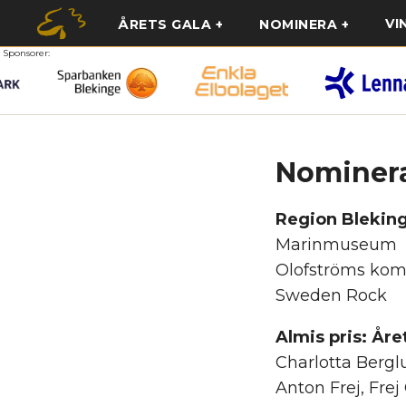
VI
ÅRETS GALA
NOMINERA
Sponsorer:
Nominer
Region Bleking
Marinmuseum
Olofströms ko
Sweden Rock
Almis pris: År
Charlotta Bergl
Anton Frej, Frej