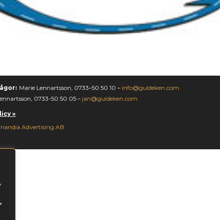
ågor:
Marie Lennartsson, 0733–50 50 10 –
info@guldeken.com
ennartsson, 0733-50 50 05 –
jan@guldeken.com
icy »
nandia Advertising AB
,
"