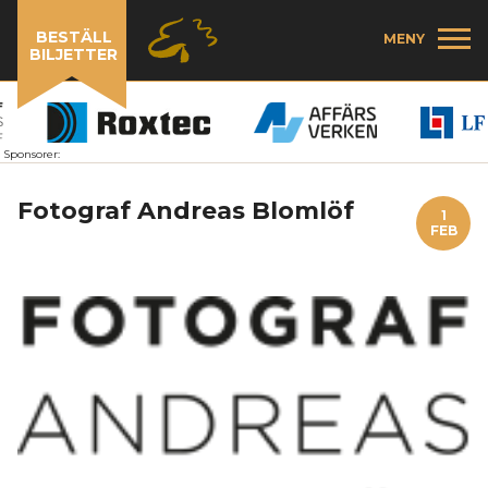
BESTÄLL
MENY
BILJETTER
Sponsorer:
Fotograf Andreas Blomlöf
1
FEB