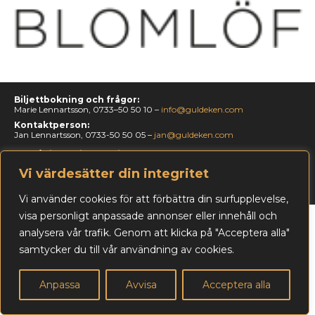
Biljettbokning och frågor:
Marie Lennartsson, 0733–50 50 10 –
info@guldeken.com
Kontaktperson:
Jan Lennartsson, 0733-50 50 05 –
jan@guldeken.com
Läs vår integritetspolicy »
Vi värdesätter din integritet
Webbproduktion:
Lennandia Advertising AB
Vi använder cookies för att förbättra din surfupplevelse,
visa personligt anpassade annonser eller innehåll och
analysera vår trafik. Genom att klicka på "Acceptera alla"
samtycker du till vår användning av cookies.
Anpassa
Avvisa
Acceptera alla