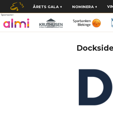
VI
ÅRETS GALA
NOMINERA
Sponsorer:
Docksid