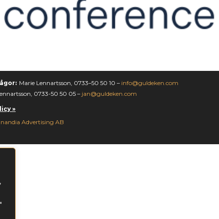
ågor:
Marie Lennartsson, 0733–50 50 10 –
info@guldeken.com
ennartsson, 0733-50 50 05 –
jan@guldeken.com
icy »
nandia Advertising AB
,
"