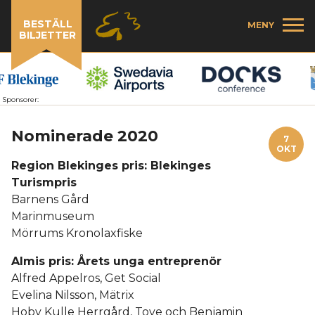
BESTÄLL
MENY
BILJETTER
Sponsorer:
Nominerade 2020
7
OKT
Region Blekinges pris: Blekinges
Turismpris
Barnens Gård
Marinmuseum
Mörrums Kronolaxfiske
Almis pris: Årets unga entreprenör
Alfred Appelros, Get Social
Evelina Nilsson, Mätrix
Hoby Kulle Herrgård, Tove och Benjamin