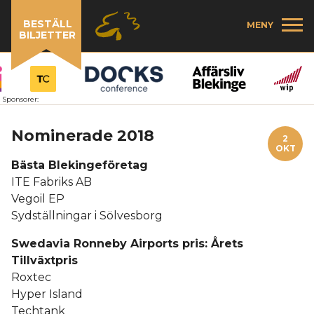
BESTÄLL
MENY
BILJETTER
Sponsorer:
Nominerade 2018
2
OKT
Bästa Blekingeföretag
ITE Fabriks AB
Vegoil EP
Sydställningar i Sölvesborg
Swedavia Ronneby Airports pris: Årets
Tillväxtpris
Roxtec
Hyper Island
Techtank