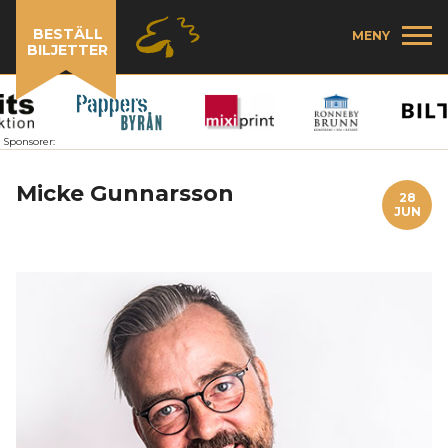
BESTÄLL
MENY
BILJETTER
Sponsorer:
Micke Gunnarsson
28
JUN