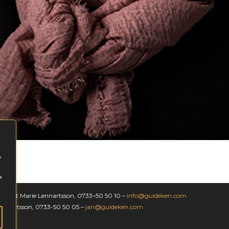
,
"
ågor:
Marie Lennartsson, 0733–50 50 10 –
info@guldeken.com
ennartsson, 0733-50 50 05 –
jan@guldeken.com
icy »