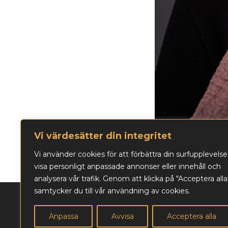
Vi värdesätter din integritet
Vi använder cookies för att förbättra din surfupplevelse
visa personligt anpassade annonser eller innehåll och
analysera vår trafik. Genom att klicka på "Acceptera alla
samtycker du till vår användning av cookies.
Biljettbokning och fr
Kontaktperson:
Jan L
Anpassa
Avvisa
Acceptera alla
Läs vår integritetspol