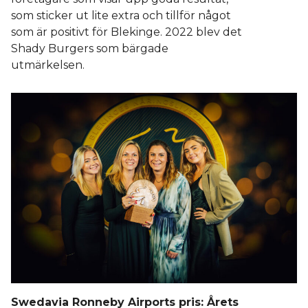
som sticker ut lite extra och tillför något
som är positivt för Blekinge. 2022 blev det
Shady Burgers som bärgade
utmärkelsen.
Swedavia Ronneby Airports pris: Årets