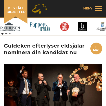
BESTÄLL
MENY
BILJETTER
Sponsorer:
Guldeken efterlyser eldsjälar –
11
MAJ
nominera din kandidat nu