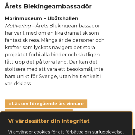
Årets Blekingeambassadör
Marinmuseum – Ubåtshallen
Motivering –
Årets Blekingeambassadör
har varit med om en lika dramatisk som
fantastisk resa. Många är de personer och
krafter som lyckats navigera det stora
projektet förbi alla hinder och slutligen
fått upp det på torra land. Där kan det
stoltsera med att vara ett besöksmål, inte
bara unikt för Sverige, utan helt enkelt i
världsklass.
« Läs om föregående års vinnare
Läs om nästa års vinnare »
Vi värdesätter din integritet
Vi använder cookies för att förbättra din surfupplevelse,