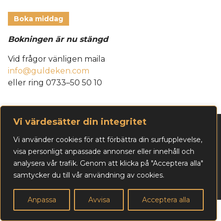
Boka middag
Bokningen är nu stängd
Vid frågor vänligen maila
info@guldeken.com
eller ring 0733–50 50 10
Vi värdesätter din integritet
Biljettbokning och frågor:
Marie Lennartsson, 0733–50 50 10 –
info@guldeken.com
Vi använder cookies för att förbättra din surfupplevelse,
Kontaktperson:
Jan Lennartsson, 0733-50 50 05 –
visa personligt anpassade annonser eller innehåll och
jan@guldeken.com
analysera vår trafik. Genom att klicka på "Acceptera alla"
Läs vår integritetspolicy »
samtycker du till vår användning av cookies.
Webbproduktion:
Lennandia Advertising AB
Anpassa
Avvisa
Acceptera alla